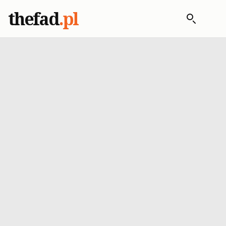
thefad
.pl