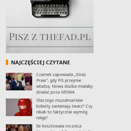
NAJCZĘŚCIEJ CZYTANE
Czarnek zapowiada „Straż
Praw”, gdy PiS przejmie
władzę. Nowa służba miałaby
działać poza MSWiA
Dlaczego muzułmańskie
kobiety zasłaniają twarz? Czy
nikab to faktycznie wymóg
religii?
Ile kosztowała rocznica