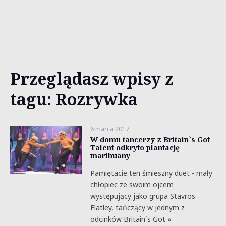
Przeglądasz wpisy z
tagu: Rozrywka
6 marca 2017
W domu tancerzy z Britain`s Got
Talent odkryto plantację
marihuany
Pamiętacie ten śmieszny duet - mały
chłopiec ze swoim ojcem
występujący jako grupa Stavros
Flatley, tańczący w jednym z
odcinków Britain`s Got »