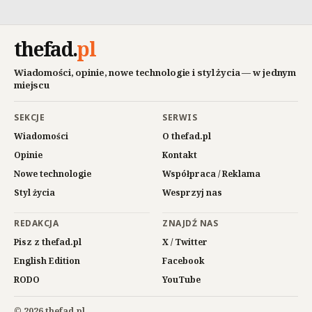
thefad
.
pl
Wiadomości, opinie, nowe technologie i styl życia — w jednym
miejscu
SEKCJE
SERWIS
Wiadomości
O thefad.pl
Opinie
Kontakt
Nowe technologie
Współpraca / Reklama
Styl życia
Wesprzyj nas
REDAKCJA
ZNAJDŹ NAS
Pisz z thefad.pl
X / Twitter
English Edition
Facebook
RODO
YouTube
© 2026 thefad.pl