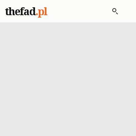
thefad
.pl