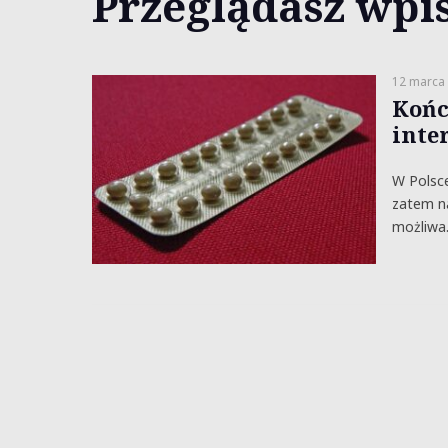
Przeglądasz wpis
12 marca
Końc
inte
W Polsce
zatem na
możliwa.