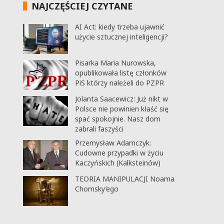
NAJCZĘŚCIEJ CZYTANE
AI Act: kiedy trzeba ujawnić
użycie sztucznej inteligencji?
Pisarka Maria Nurowska,
opublikowała listę członków
PiS którzy należeli do PZPR
Jolanta Saacewicz: Już nikt w
Polsce nie powinien kłaść się
spać spokojnie. Nasz dom
zabrali faszyści
Przemysław Adamczyk:
Cudowne przypadki w życiu
Kaczyńskich (Kalksteinów)
TEORIA MANIPULACJI Noama
Chomsky’ego