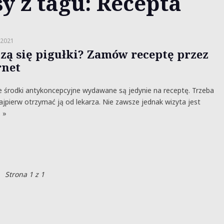
y z tagu: Recepta
 2021
zą się pigułki? Zamów receptę przez
rnet
 środki antykoncepcyjne wydawane są jedynie na receptę. Trzeba
jpierw otrzymać ją od lekarza. Nie zawsze jednak wizyta jest
 »
Strona 1 z 1