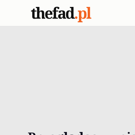
thefad
.pl