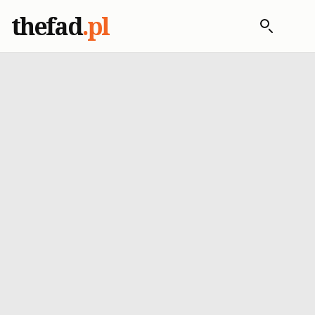
thefad
.pl