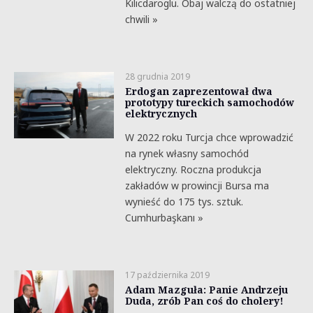
Kilicdaroglu. Obaj walczą do ostatniej
chwili »
28 grudnia 2019
Erdogan zaprezentował dwa
prototypy tureckich samochodów
elektrycznych
W 2022 roku Turcja chce wprowadzić
na rynek własny samochód
elektryczny. Roczna produkcja
zakładów w prowincji Bursa ma
wynieść do 175 tys. sztuk.
Cumhurbaşkanı »
17 października 2019
Adam Mazguła: Panie Andrzeju
Duda, zrób Pan coś do cholery!