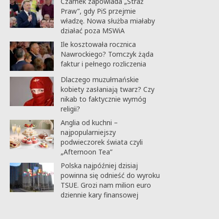
Czarnek zapowiada „Straż
Praw”, gdy PiS przejmie
władzę. Nowa służba miałaby
działać poza MSWiA
Ile kosztowała rocznica
Nawrockiego? Tomczyk żąda
faktur i pełnego rozliczenia
Dlaczego muzułmańskie
kobiety zasłaniają twarz? Czy
nikab to faktycznie wymóg
religii?
Anglia od kuchni –
najpopularniejszy
podwieczorek świata czyli
„Afternoon Tea”
Polska najpóźniej dzisiaj
powinna się odnieść do wyroku
TSUE. Grozi nam milion euro
dziennie kary finansowej