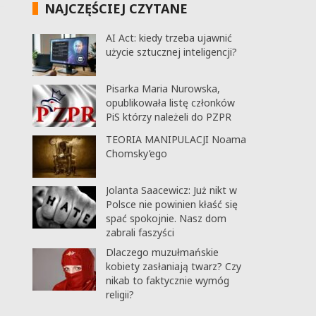
NAJCZĘŚCIEJ CZYTANE
AI Act: kiedy trzeba ujawnić
użycie sztucznej inteligencji?
Pisarka Maria Nurowska,
opublikowała listę członków
PiS którzy należeli do PZPR
TEORIA MANIPULACJI Noama
Chomsky’ego
Jolanta Saacewicz: Już nikt w
Polsce nie powinien kłaść się
spać spokojnie. Nasz dom
zabrali faszyści
Dlaczego muzułmańskie
kobiety zasłaniają twarz? Czy
nikab to faktycznie wymóg
religii?