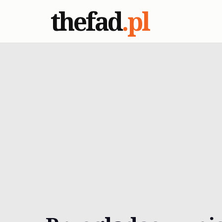
thefad
.pl