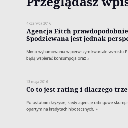
Przeglądasz wpis
4 czerwca 2016
Agencja Fitch prawdopodobnie 
Spodziewana jest jednak pers
Mimo wyhamowania w pierwszym kwartale wzrostu PKB,
będą wspierać konsumpcja oraz »
13 maja 2016
Co to jest rating i dlaczego trz
Po ostatnim kryzysie, kiedy agencje ratingowe skom
opartym na kredytach hipotecznych, »