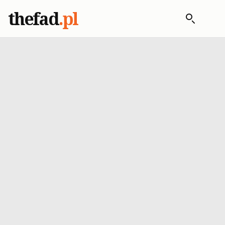
thefad
.pl