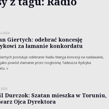
y z tagu: Radio
ia 2024
n Giertych: odebrać koncesję
ykowi za łamanie konkordatu
ertych postuluje odebranie Radiu Maryja koncesji na nadawanie,
jako powód złamanie przez rozgłośnię Tadeusza Rydzyka
tu. »
 2020
l Durczok: Szatan mieszka w Toruniu,
warz Ojca Dyrektora