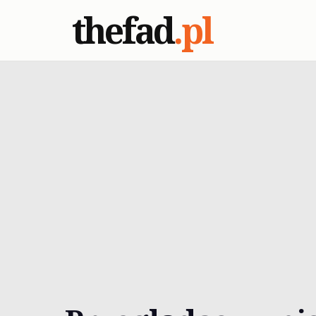
thefad
.pl