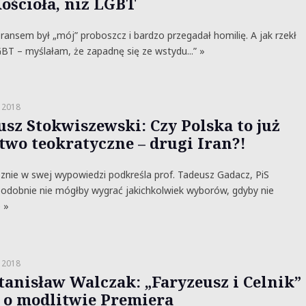
Kościoła, niż LGBT
bransem był „mój” proboszcz i bardzo przegadał homilię. A jak rzekł
BT – myślałam, że zapadnę się ze wstydu...” »
 2018
usz Stokwiszewski: Czy Polska to już
two teokratyczne – drugi Iran?!
znie w swej wypowiedzi podkreśla prof. Tadeusz Gadacz, PiS
dobnie nie mógłby wygrać jakichkolwiek wyborów, gdyby nie
 »
 2018
Stanisław Walczak: „Faryzeusz i Celnik”
i o modlitwie Premiera