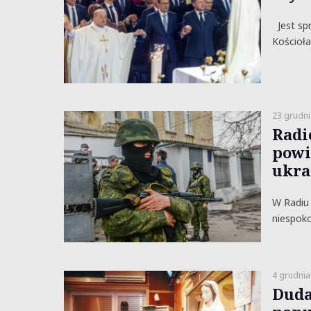
Jest spr
Kościoła
23 grudni
Radi
powi
ukra
W Radiu 
niespoko
4 grudnia
Duda