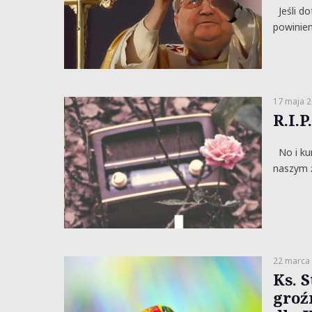
Jeśli dot
powinien
17 maja 
R.I.
No i kur
naszym ż
22 marca
Ks. 
groź