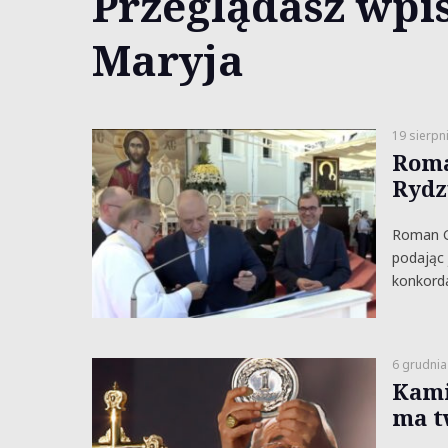
Przeglądasz wpis
Maryja
19 sierpn
Roma
Rydz
Roman Gi
podając 
konkorda
6 grudnia
Kami
ma t