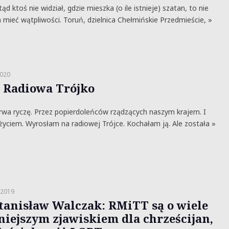
ąd ktoś nie widział, gdzie mieszka (o ile istnieje) szatan, to nie
 mieć wątpliwości. Toruń, dzielnica Chełmińskie Przedmieście, »
2020
P. Radiowa Trójko
wa ryczę. Przez popierdoleńców rządzących naszym krajem. I
yciem. Wyrosłam na radiowej Trójce. Kochałam ją. Ale została »
 2019
Stanisław Walczak: RMiTT są o wiele
niejszym zjawiskiem dla chrześcijan,