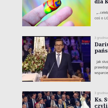
dla 
„...cele
coś o LG
3 grudnia
Dari
pańs
Jak słus
prawdopo
wsparcie
3 grudnia
Ks. 
czyl