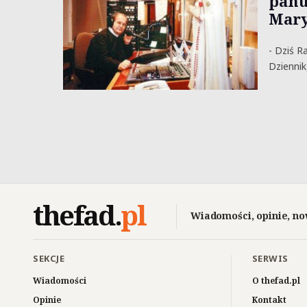
panu
Mary
- Dziś R
Dziennik
thefad
.
pl
Wiadomości, opinie, no
SEKCJE
SERWIS
Wiadomości
O thefad.pl
Opinie
Kontakt