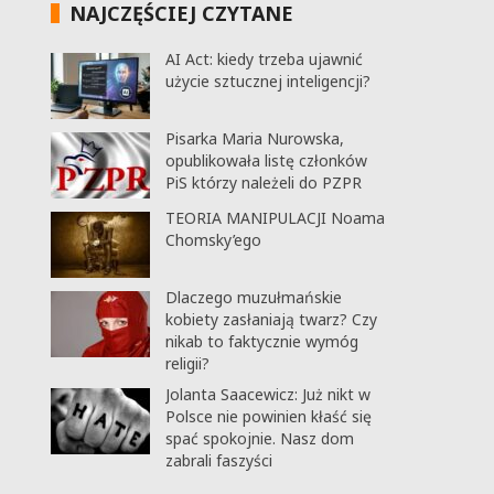
NAJCZĘŚCIEJ CZYTANE
AI Act: kiedy trzeba ujawnić
użycie sztucznej inteligencji?
Pisarka Maria Nurowska,
opublikowała listę członków
PiS którzy należeli do PZPR
TEORIA MANIPULACJI Noama
Chomsky’ego
Dlaczego muzułmańskie
kobiety zasłaniają twarz? Czy
nikab to faktycznie wymóg
religii?
Jolanta Saacewicz: Już nikt w
Polsce nie powinien kłaść się
spać spokojnie. Nasz dom
zabrali faszyści