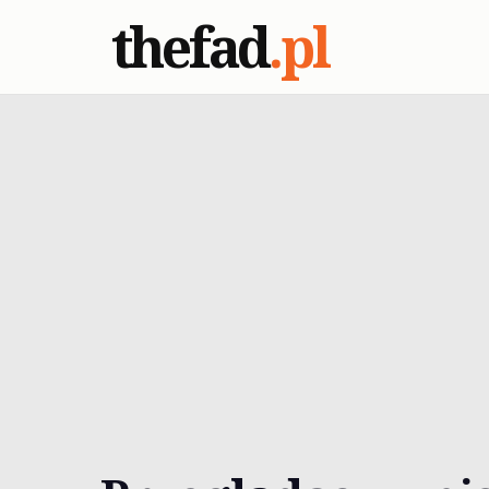
thefad
.pl