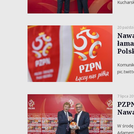
Kucharsk
20 paździ
Nawa
łama
Pols
Komunika
pic.twi
7 lipca 2
PZPN
Naw
W środę 
Adamem 