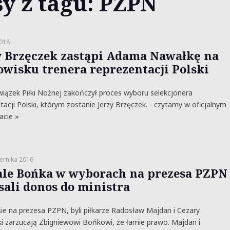
y z tagu: PZPN
2018
y Brzęczek zastąpi Adama Nawałkę na
owisku trenera reprezentacji Polski
wiązek Piłki Nożnej zakończył proces wyboru selekcjonera
tacji Polski, którym zostanie Jerzy Brzęczek. - czytamy w oficjalnym
acie »
ernika 2016
le Bońka w wyborach na prezesa PZPN
sali donos do ministra
e na prezesa PZPN, byli piłkarze Radosław Majdan i Cezary
i zarzucają Zbigniewowi Bońkowi, że łamie prawo. Majdan i