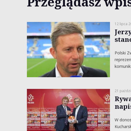
Przeglądasz wpis
12 lipca 
Jerz
stan
Polski Z
reprezen
komunik
21 paździ
Rywa
napi
W donosi
Kucharsk