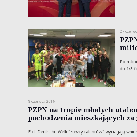
27 czerwc
PZPN 
mili
Po milio
do 1/8 f
8 czerwca 2016
PZPN na tropie młodych utale
pochodzenia mieszkających za
Fot. Deutsche Welle"Łowcy talentów" wyciągają wnios