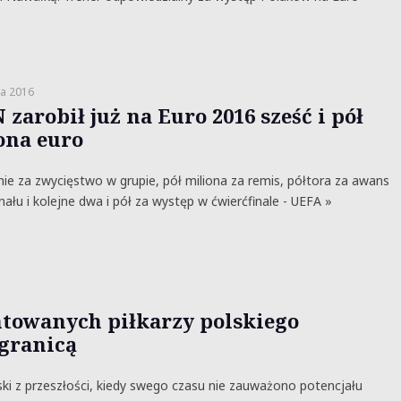
a 2016
zarobił już na Euro 2016 sześć i pół
ona euro
nie za zwycięstwo w grupie, pół miliona za remis, półtora za awans
inału i kolejne dwa i pół za występ w ćwierćfinale - UEFA »
ntowanych piłkarzy polskiego
 granicą
ki z przeszłości, kiedy swego czasu nie zauważono potencjału