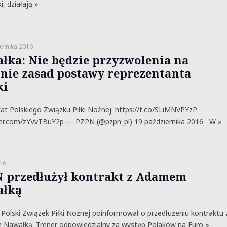
i, działają »
ernika 2016
łka: Nie będzie przyzwolenia na
nie zasad postawy reprezentanta
ki
t Polskiego Związku Piłki Nożnej: https://t.co/SLiMNVPYzP
tter.com/zYVvTBuY2p — PZPN (@pzpn_pl) 19 października 2016 W »
016
 przedłużył kontrakt z Adamem
ałką
Polski Związek Piłki Nożnej poinformował o przedłużeniu kontraktu 
Nawałką. Trener odpowiedzialny za występ Polaków na Euro »