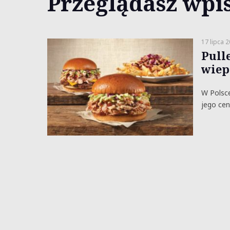
Przeglądasz wpis
17 lipca 
Pull
wiep
W Polsce
jego cen