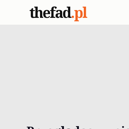
thefad
.pl