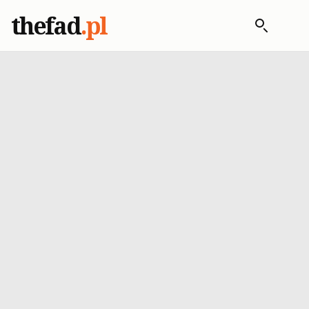
thefad
.pl