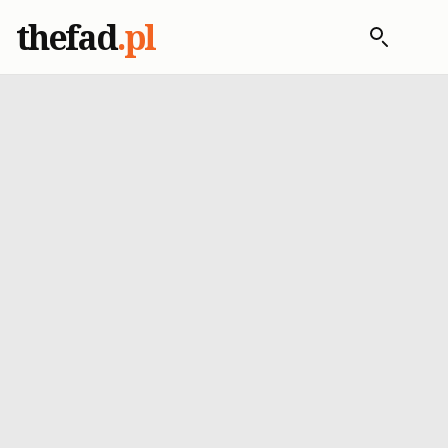
thefad
.pl