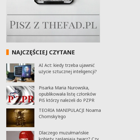
NAJCZĘŚCIEJ CZYTANE
AI Act: kiedy trzeba ujawnić
użycie sztucznej inteligencji?
Pisarka Maria Nurowska,
opublikowała listę członków
PiS którzy należeli do PZPR
TEORIA MANIPULACJI Noama
Chomsky’ego
Dlaczego muzułmańskie
kobiety zasłaniają twarz? Czy