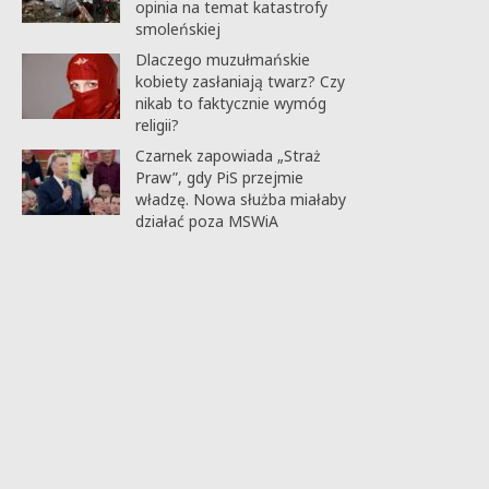
opinia na temat katastrofy
smoleńskiej
Dlaczego muzułmańskie
kobiety zasłaniają twarz? Czy
nikab to faktycznie wymóg
religii?
Czarnek zapowiada „Straż
Praw”, gdy PiS przejmie
władzę. Nowa służba miałaby
działać poza MSWiA