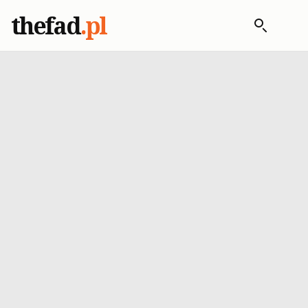
thefad
.pl