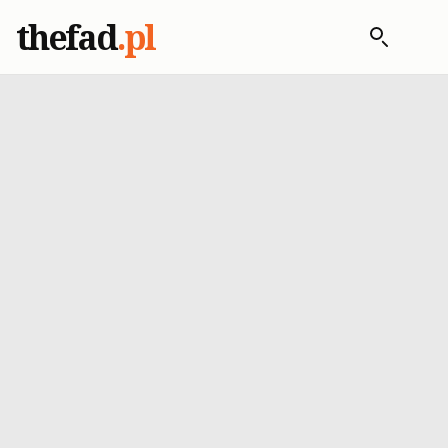
thefad
.pl