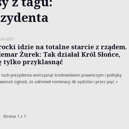
y z tagu:
ezydenta
ada 2025
ocki idzie na totalne starcie z rządem.
emar Żurek: Tak działał Król Słońce,
 tylko przyklasnąć
ruch prezydenta wstrząsnął środowiskiem prawniczym i polityką
awrock ogłosił, że odmówił nominacji 46 sędziów i przez pięć »
Strona 1 z 1