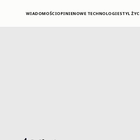
WIADOMOŚCI
OPINIE
NOWE TECHNOLOGIE
STYL ŻYC