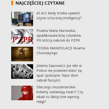
NAJCZĘŚCIEJ CZYTANE
AI Act: kiedy trzeba ujawnić
użycie sztucznej inteligencji?
Pisarka Maria Nurowska,
opublikowała listę członków
PiS którzy należeli do PZPR
TEORIA MANIPULACJI Noama
Chomsky’ego
Jolanta Saacewicz: Już nikt w
Polsce nie powinien kłaść się
spać spokojnie. Nasz dom
zabrali faszyści
Dlaczego muzułmańskie
kobiety zasłaniają twarz? Czy
nikab to faktycznie wymóg
religii?