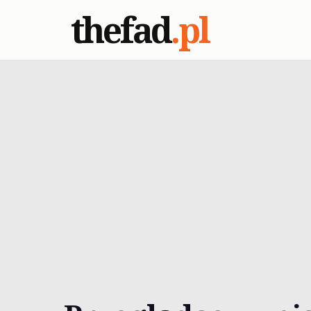
thefad
.pl