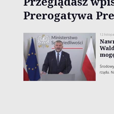
Przeglądasz wpis
Prerogatywa Pr
12 listop
Nawr
Wald
mogę
Środowy 
rządu. N