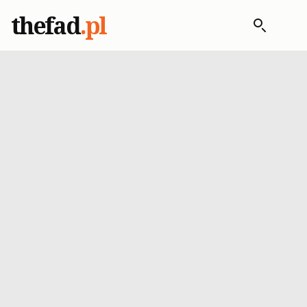
thefad
.pl