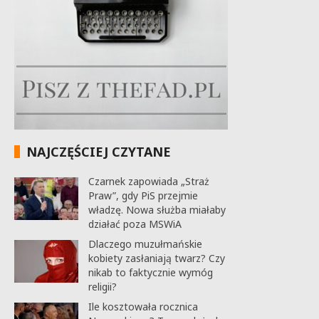
NAJCZĘŚCIEJ CZYTANE
Czarnek zapowiada „Straż
Praw”, gdy PiS przejmie
władzę. Nowa służba miałaby
działać poza MSWiA
Dlaczego muzułmańskie
kobiety zasłaniają twarz? Czy
nikab to faktycznie wymóg
religii?
Ile kosztowała rocznica