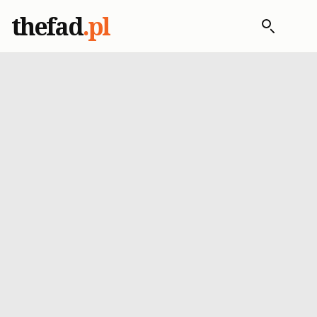
thefad
.pl