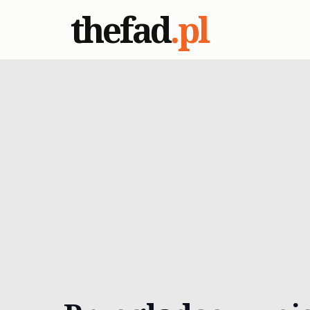
thefad
.pl