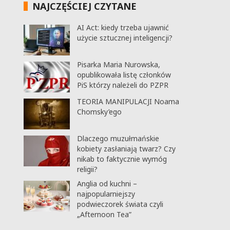
NAJCZĘŚCIEJ CZYTANE
AI Act: kiedy trzeba ujawnić
użycie sztucznej inteligencji?
Pisarka Maria Nurowska,
opublikowała listę członków
PiS którzy należeli do PZPR
TEORIA MANIPULACJI Noama
Chomsky’ego
Dlaczego muzułmańskie
kobiety zasłaniają twarz? Czy
nikab to faktycznie wymóg
religii?
Anglia od kuchni –
najpopularniejszy
podwieczorek świata czyli
„Afternoon Tea”