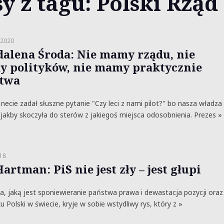
y z tagu: Polski Rząd
 2020
alena Środa: Nie mamy rządu, nie
 polityków, nie mamy praktycznie
twa
ecie zadał słuszne pytanie "Czy leci z nami pilot?" bo nasza władza
jakby skoczyła do sterów z jakiegoś miejsca odosobnienia. Prezes »
018
artman: PiS nie jest zły – jest głupi
, jaką jest sponiewieranie państwa prawa i dewastacja pozycji oraz
u Polski w świecie, kryje w sobie wstydliwy rys, który z »