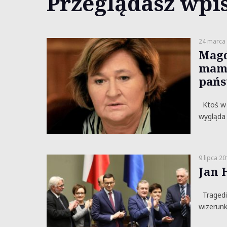
Przeglądasz wpis
24 marca
Magd
mamy
pańs
Ktoś w n
wygląda 
9 lipca 2
Jan H
Tragedia
wizerunk