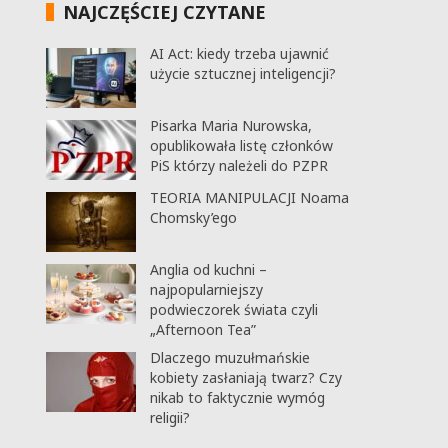
NAJCZĘŚCIEJ CZYTANE
AI Act: kiedy trzeba ujawnić
użycie sztucznej inteligencji?
Pisarka Maria Nurowska,
opublikowała listę członków
PiS którzy należeli do PZPR
TEORIA MANIPULACJI Noama
Chomsky’ego
Anglia od kuchni –
najpopularniejszy
podwieczorek świata czyli
„Afternoon Tea”
Dlaczego muzułmańskie
kobiety zasłaniają twarz? Czy
nikab to faktycznie wymóg
religii?