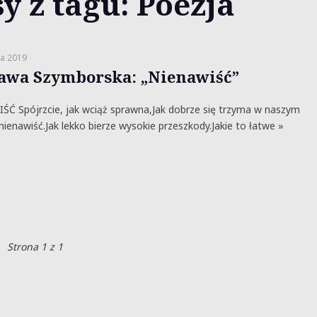
y z tagu: Poezja
ia 2019
awa Szymborska: „Nienawiść”
Ć Spójrzcie, jak wciąż sprawna,Jak dobrze się trzyma w naszym
 nienawiść.Jak lekko bierze wysokie przeszkody.Jakie to łatwe »
Strona 1 z 1