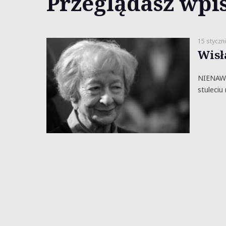
Przeglądasz wpis
15 styczn
Wisł
NIENAWIŚ
stuleciu