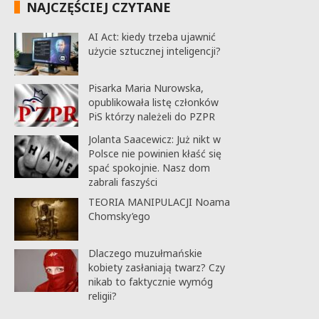
NAJCZĘŚCIEJ CZYTANE
AI Act: kiedy trzeba ujawnić
użycie sztucznej inteligencji?
Pisarka Maria Nurowska,
opublikowała listę członków
PiS którzy należeli do PZPR
Jolanta Saacewicz: Już nikt w
Polsce nie powinien kłaść się
spać spokojnie. Nasz dom
zabrali faszyści
TEORIA MANIPULACJI Noama
Chomsky’ego
Dlaczego muzułmańskie
kobiety zasłaniają twarz? Czy
nikab to faktycznie wymóg
religii?