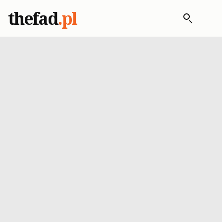
thefad
.pl