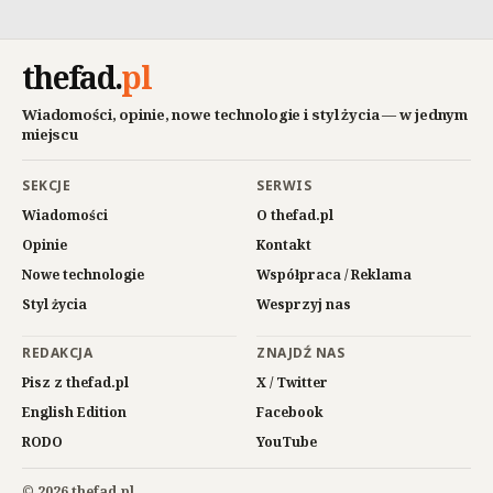
thefad
.
pl
Wiadomości, opinie, nowe technologie i styl życia — w jednym
miejscu
SEKCJE
SERWIS
Wiadomości
O thefad.pl
Opinie
Kontakt
Nowe technologie
Współpraca / Reklama
Styl życia
Wesprzyj nas
REDAKCJA
ZNAJDŹ NAS
Pisz z thefad.pl
X / Twitter
English Edition
Facebook
RODO
YouTube
© 2026 thefad.pl