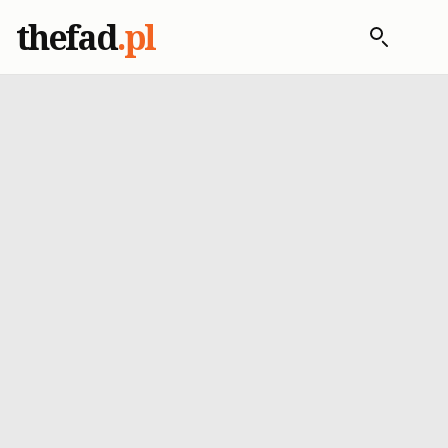
thefad
.pl