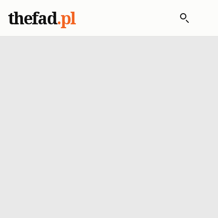
thefad
.pl