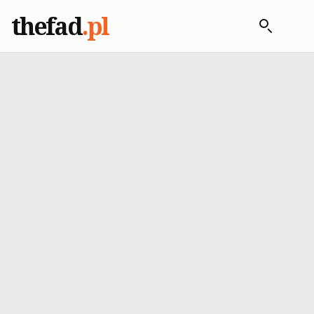
thefad
.pl