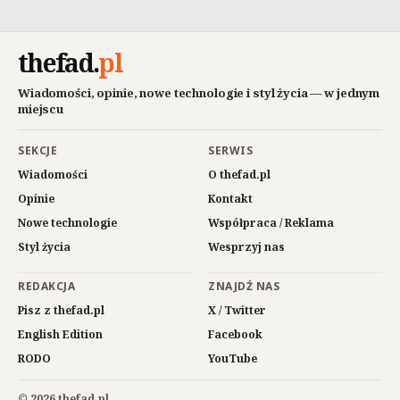
thefad
.
pl
Wiadomości, opinie, nowe technologie i styl życia — w jednym
miejscu
SEKCJE
SERWIS
Wiadomości
O thefad.pl
Opinie
Kontakt
Nowe technologie
Współpraca / Reklama
Styl życia
Wesprzyj nas
REDAKCJA
ZNAJDŹ NAS
Pisz z thefad.pl
X / Twitter
English Edition
Facebook
RODO
YouTube
© 2026 thefad.pl