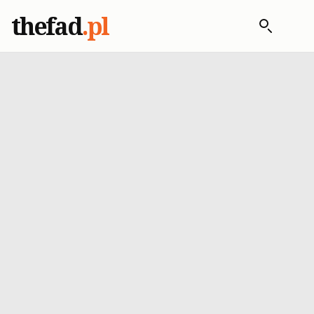
thefad
.pl