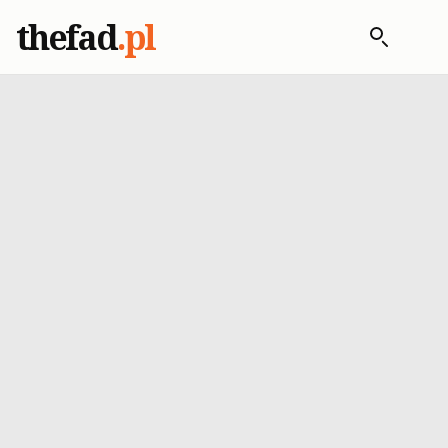
thefad
.pl