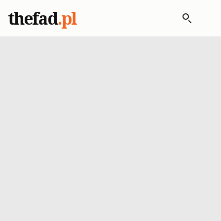
thefad
.pl