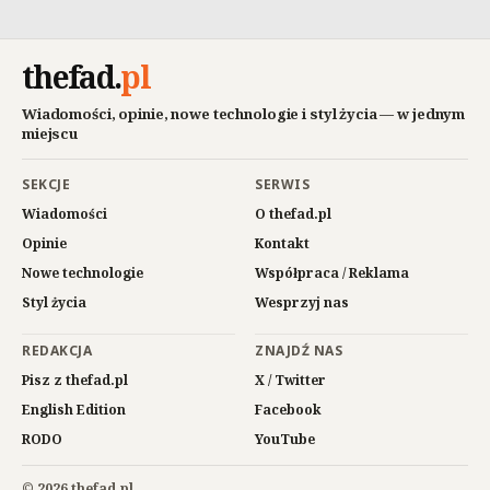
thefad
.
pl
Wiadomości, opinie, nowe technologie i styl życia — w jednym
miejscu
SEKCJE
SERWIS
Wiadomości
O thefad.pl
Opinie
Kontakt
Nowe technologie
Współpraca / Reklama
Styl życia
Wesprzyj nas
REDAKCJA
ZNAJDŹ NAS
Pisz z thefad.pl
X / Twitter
English Edition
Facebook
RODO
YouTube
© 2026 thefad.pl