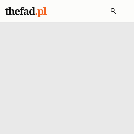
thefad
.pl