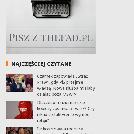
NAJCZĘŚCIEJ CZYTANE
Czarnek zapowiada „Straż
Praw”, gdy PiS przejmie
władzę. Nowa służba miałaby
działać poza MSWiA
Dlaczego muzułmańskie
kobiety zasłaniają twarz? Czy
nikab to faktycznie wymóg
religii?
Ile kosztowała rocznica