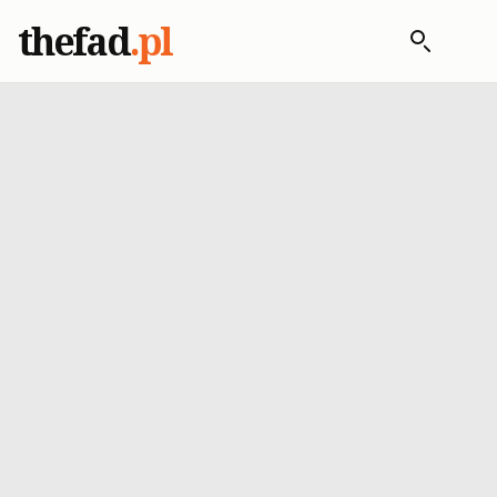
thefad
.pl