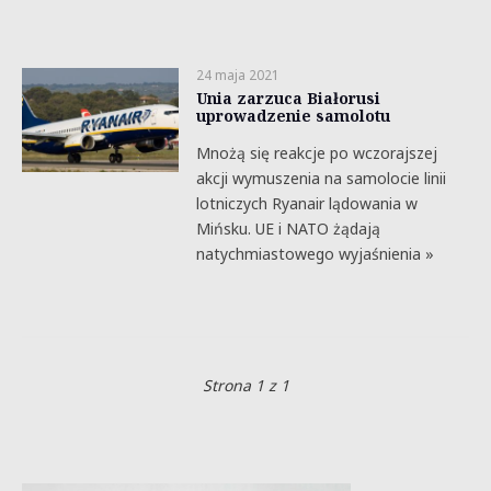
24 maja 2021
Unia zarzuca Białorusi
uprowadzenie samolotu
Mnożą się reakcje po wczorajszej
akcji wymuszenia na samolocie linii
lotniczych Ryanair lądowania w
Mińsku. UE i NATO żądają
natychmiastowego wyjaśnienia »
Strona 1 z 1