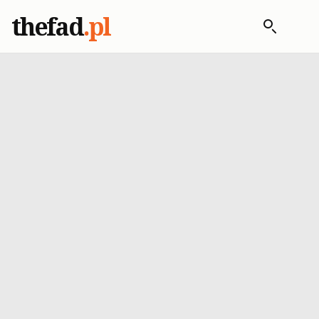
thefad
.pl