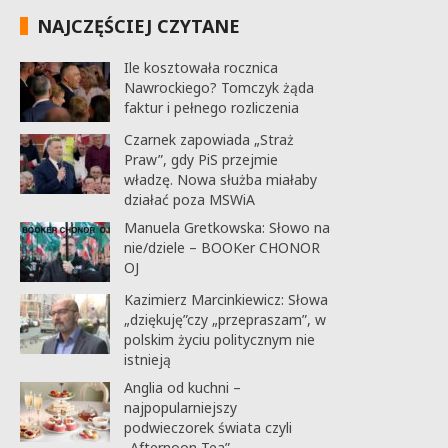
NAJCZĘŚCIEJ CZYTANE
Ile kosztowała rocznica
Nawrockiego? Tomczyk żąda
faktur i pełnego rozliczenia
Czarnek zapowiada „Straż
Praw”, gdy PiS przejmie
władzę. Nowa służba miałaby
działać poza MSWiA
Manuela Gretkowska: Słowo na
nie/dziele – BOOKer CHONOR
OJ
Kazimierz Marcinkiewicz: Słowa
„dziękuję”czy „przepraszam”, w
polskim życiu politycznym nie
istnieją
Anglia od kuchni –
najpopularniejszy
podwieczorek świata czyli
„Afternoon Tea”