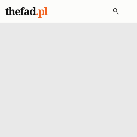
thefad
.pl