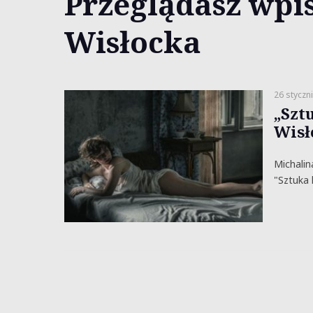
Przeglądasz wpis
Wisłocka
26 styczn
„Szt
Wisł
Michalin
"Sztuka 