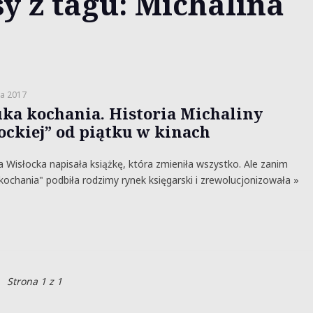
y z tagu: Michalina
ia 2017
uka kochania. Historia Michaliny
ockiej” od piątku w kinach
a Wisłocka napisała książkę, która zmieniła wszystko. Ale zanim
kochania" podbiła rodzimy rynek księgarski i zrewolucjonizowała »
Strona 1 z 1