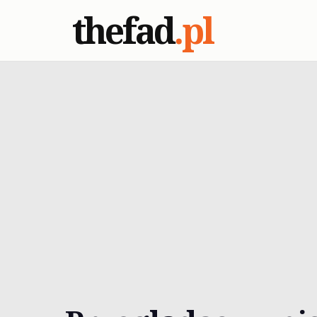
thefad
.pl