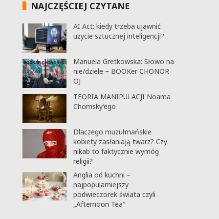
NAJCZĘŚCIEJ CZYTANE
AI Act: kiedy trzeba ujawnić
użycie sztucznej inteligencji?
Manuela Gretkowska: Słowo na
nie/dziele – BOOKer CHONOR
OJ
TEORIA MANIPULACJI Noama
Chomsky’ego
Dlaczego muzułmańskie
kobiety zasłaniają twarz? Czy
nikab to faktycznie wymóg
religii?
Anglia od kuchni –
najpopularniejszy
podwieczorek świata czyli
„Afternoon Tea”