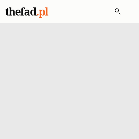
thefad
.pl