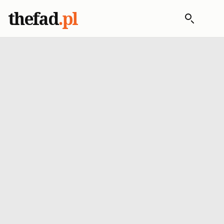
thefad
.pl