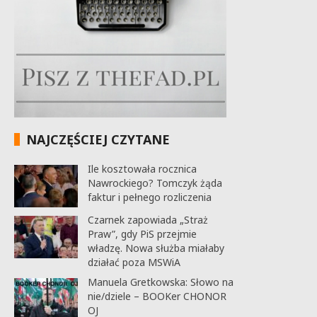
NAJCZĘŚCIEJ CZYTANE
Ile kosztowała rocznica
Nawrockiego? Tomczyk żąda
faktur i pełnego rozliczenia
Czarnek zapowiada „Straż
Praw”, gdy PiS przejmie
władzę. Nowa służba miałaby
działać poza MSWiA
Manuela Gretkowska: Słowo na
nie/dziele – BOOKer CHONOR
OJ