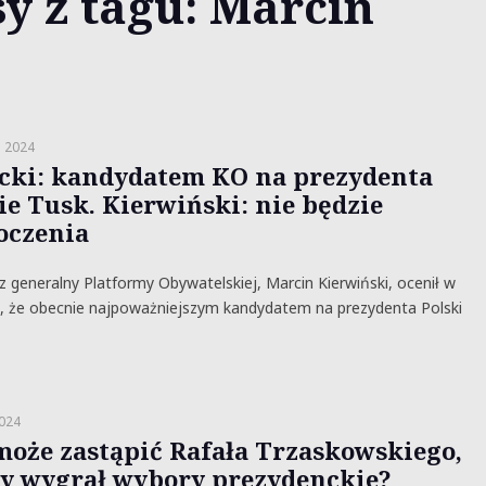
y z tagu: Marcin
a 2024
cki: kandydatem KO na prezydenta
ie Tusk. Kierwiński: nie będzie
oczenia
z generalny Platformy Obywatelskiej, Marcin Kierwiński, ocenił w
ę, że obecnie najpoważniejszym kandydatem na prezydenta Polski
2024
może zastąpić Rafała Trzaskowskiego,
y wygrał wybory prezydenckie?