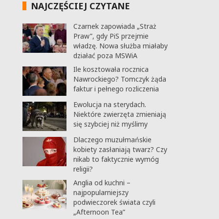
NAJCZĘŚCIEJ CZYTANE
Czarnek zapowiada „Straż
Praw”, gdy PiS przejmie
władzę. Nowa służba miałaby
działać poza MSWiA
Ile kosztowała rocznica
Nawrockiego? Tomczyk żąda
faktur i pełnego rozliczenia
Ewolucja na sterydach.
Niektóre zwierzęta zmieniają
się szybciej niż myślimy
Dlaczego muzułmańskie
kobiety zasłaniają twarz? Czy
nikab to faktycznie wymóg
religii?
Anglia od kuchni –
najpopularniejszy
podwieczorek świata czyli
„Afternoon Tea”