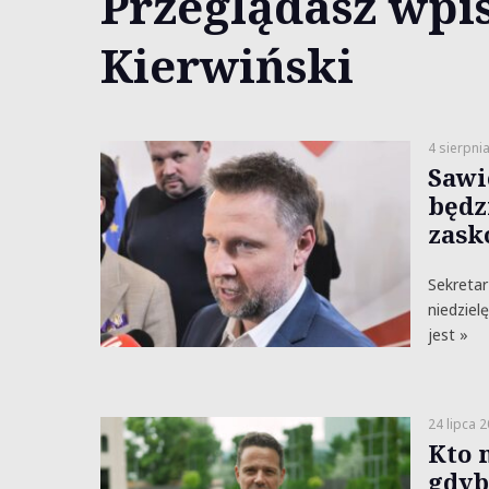
Przeglądasz wpis
Kierwiński
4 sierpni
Sawi
będz
zask
Sekretar
niedziel
jest »
24 lipca 
Kto 
gdyb