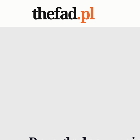
thefad
.pl