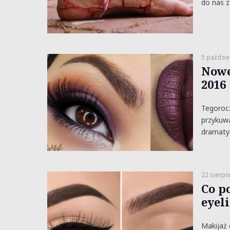
do nas z
5 paździe
Nowe
2016
Tegorocz
przykuwa
dramaty
22 sierpn
Co p
eyel
Makijaż 