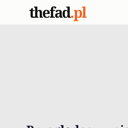
thefad
.pl