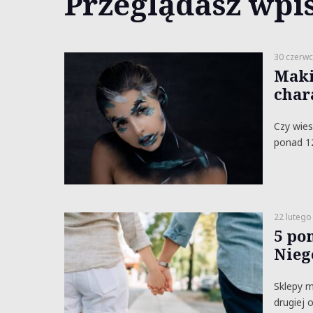
Przeglądasz wpis
30 czerwc
Maki
char
Czy wies
ponad 12
22 lutego
5 pom
Nieg
Sklepy m
drugiej 