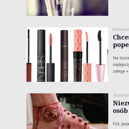
8 listopa
Chce
pope
Na tusze
najlepsz
zalega »
29 paździ
Niez
osób
Fot. pix