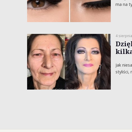
ma na ty
4 sierpni
Dzię
kilka
Jak nies
styliści