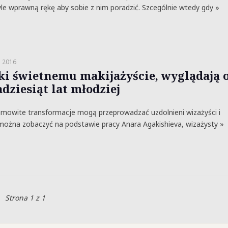
le wprawną rękę aby sobie z nim poradzić. Szcególnie wtedy gdy »
a 2016
ki świetnemu makijażyście, wyglądają 
dziesiąt lat młodziej
amowite transformacje mogą przeprowadzać uzdolnieni wizażyści i
, można zobaczyć na podstawie pracy Anara Agakishieva, wizażysty »
Strona 1 z 1