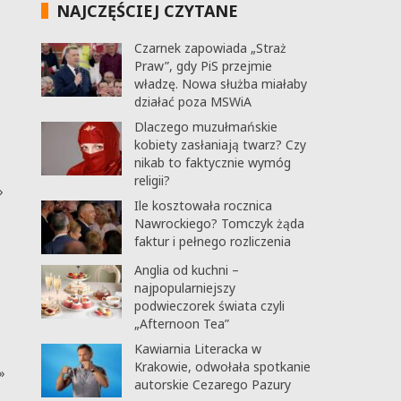
NAJCZĘŚCIEJ CZYTANE
Czarnek zapowiada „Straż
Praw”, gdy PiS przejmie
władzę. Nowa służba miałaby
działać poza MSWiA
Dlaczego muzułmańskie
kobiety zasłaniają twarz? Czy
nikab to faktycznie wymóg
religii?
»
Ile kosztowała rocznica
Nawrockiego? Tomczyk żąda
faktur i pełnego rozliczenia
Anglia od kuchni –
najpopularniejszy
podwieczorek świata czyli
„Afternoon Tea”
Kawiarnia Literacka w
Krakowie, odwołała spotkanie
»
autorskie Cezarego Pazury