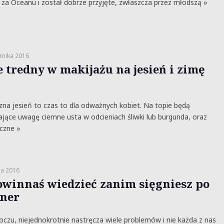
 za Oceanu i został dobrze przyjęte, zwłaszcza przez młodszą »
rnika 2016
 tredny w makijażu na jesień i zimę
na jesień to czas to dla odważnych kobiet. Na topie będą
jące uwagę ciemne usta w odcieniach śliwki lub burgunda, oraz
czne »
ia 2016
owinnaś wiedzieć zanim sięgniesz po
iner
oczu, niejednokrotnie nastręcza wiele problemów i nie każda z nas