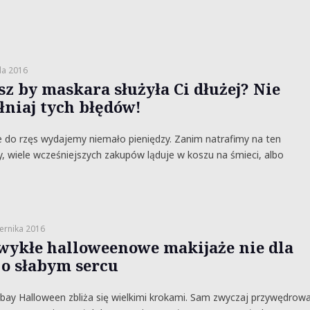
da 2016
sz by maskara służyła Ci dłużej? Nie
łniaj tych błędów!
 do rzęs wydajemy niemało pieniędzy. Zanim natrafimy na ten
y, wiele wcześniejszych zakupów ląduje w koszu na śmieci, albo
ernika 2016
wykłe halloweenowe makijaże nie dla
 o słabym sercu
abay Halloween zbliża się wielkimi krokami. Sam zwyczaj przywędrowa