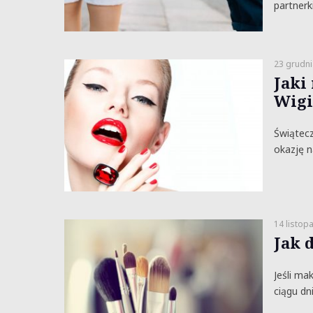
partnerki
23 grudni
Jaki
Wigi
Świątecz
okazję n
14 listop
Jak 
Jeśli ma
ciągu dn