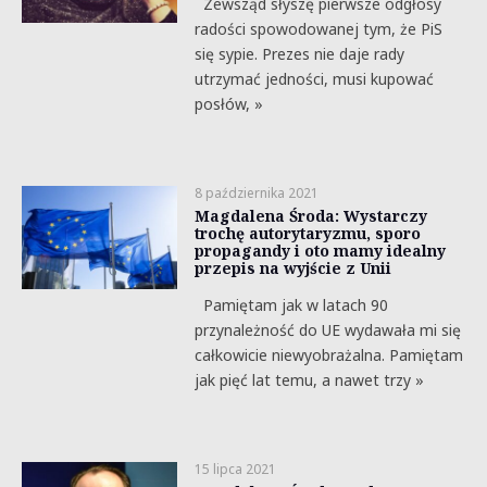
Zewsząd słyszę pierwsze odgłosy
radości spowodowanej tym, że PiS
się sypie. Prezes nie daje rady
utrzymać jedności, musi kupować
posłów, »
8 października 2021
Magdalena Środa: Wystarczy
trochę autorytaryzmu, sporo
propagandy i oto mamy idealny
przepis na wyjście z Unii
Pamiętam jak w latach 90
przynależność do UE wydawała mi się
całkowicie niewyobrażalna. Pamiętam
jak pięć lat temu, a nawet trzy »
15 lipca 2021