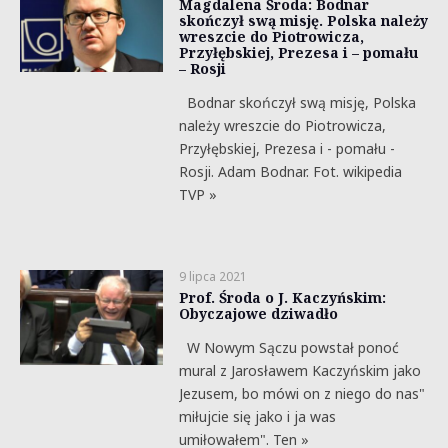
Magdalena Środa: Bodnar
skończył swą misję. Polska należy
wreszcie do Piotrowicza,
Przyłębskiej, Prezesa i – pomału
– Rosji
Bodnar skończył swą misję, Polska
należy wreszcie do Piotrowicza,
Przyłębskiej, Prezesa i - pomału -
Rosji. Adam Bodnar. Fot. wikipedia
TVP »
9 lipca 2021
Prof. Środa o J. Kaczyńskim:
Obyczajowe dziwadło
W Nowym Sączu powstał ponoć
mural z Jarosławem Kaczyńskim jako
Jezusem, bo mówi on z niego do nas"
miłujcie się jako i ja was
umiłowałem". Ten »