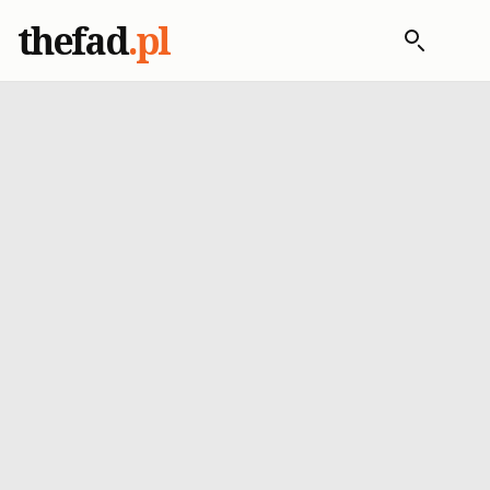
thefad
.pl