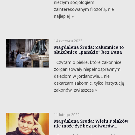
niezłym socjologiem
zainteresowanym filozofią, nie
najlepiej »
14 czerwca 2022
Magdalena Środa: Zakonnice to
służebnice „pańskie” bez Pana
Czytam o piekle, które zakonnice
zorganizowały niepełnosprawnym
dzieciom w Jordanowie. I nie
oskarżam zakonnic, tylko instytucję
zakonów, zwłaszcza »
11 lutego 2022
Magdalena Środa: Wielu Polaków
nie może żyć bez potworów…