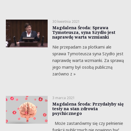
30 kwietnia 2021
Magdalena Środa: Sprawa
Tymoteusza, syna Szydło jest
naprawdę warta wzmianki
Nie przepadam za plotkami ale
sprawa Tymoteusza syna Szydło jest
naprawdę warta wzmianki. Za sprawą
jego mamy był osobą publiczną
zarówno z »
3 marca 2021
Magdalena Środa: Przydałyby się
testy na stan zdrowia
psychicznego
Może zastanówmy się czy pełnienie
funkcji publicznych nie powinno być