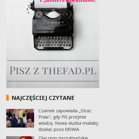
NAJCZĘŚCIEJ CZYTANE
Czarnek zapowiada „Straż
Praw”, gdy PiS przejmie
władzę. Nowa służba miałaby
działać poza MSWiA
Dlaczego muzułmańskie