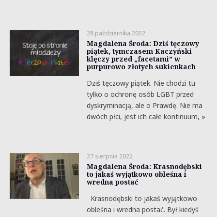
28 października 2022
Magdalena Środa: Dziś tęczowy
piątek, tymczasem Kaczyński
klęczy przed „facetami” w
purpurowo złotych sukienkach
Dziś tęczowy piątek. Nie chodzi tu
tylko o ochronę osób LGBT przed
dyskryminacją, ale o Prawdę. Nie ma
dwóch płci, jest ich całe kontinuum, »
27 sierpnia 2022
Magdalena Środa: Krasnodębski
to jakaś wyjątkowo obleśna i
wredna postać
Krasnodębski to jakaś wyjątkowo
obleśna i wredna postać. Był kiedyś