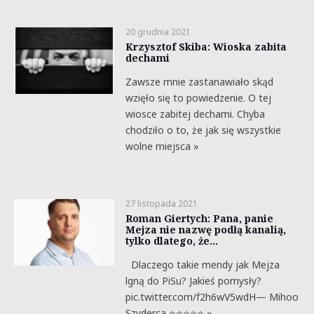
20 grudnia 2021
Krzysztof Skiba: Wioska zabita
dechami
Zawsze mnie zastanawiało skąd
wzięło się to powiedzenie. O tej
wiosce zabitej dechami. Chyba
chodziło o to, że jak się wszystkie
wolne miejsca »
27 listopada 2021
Roman Giertych: Pana, panie
Mejza nie nazwę podłą kanalią,
tylko dlatego, że…
Dlaczego takie mendy jak Mejza
lgną do PiSu? Jakieś pomysły?
pic.twitter.com/f2h6wV5wdH— Mihoo
Szyderca ⭐️⭐️⭐️⭐️⭐️ »