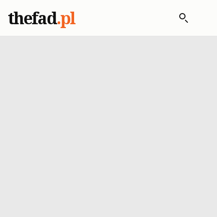
thefad
.pl