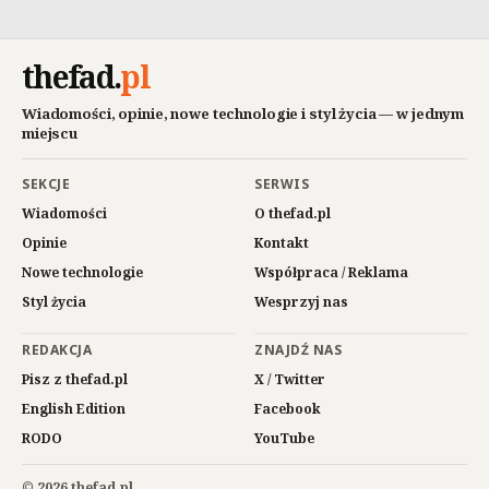
thefad
.
pl
Wiadomości, opinie, nowe technologie i styl życia — w jednym
miejscu
SEKCJE
SERWIS
Wiadomości
O thefad.pl
Opinie
Kontakt
Nowe technologie
Współpraca / Reklama
Styl życia
Wesprzyj nas
REDAKCJA
ZNAJDŹ NAS
Pisz z thefad.pl
X / Twitter
English Edition
Facebook
RODO
YouTube
© 2026 thefad.pl