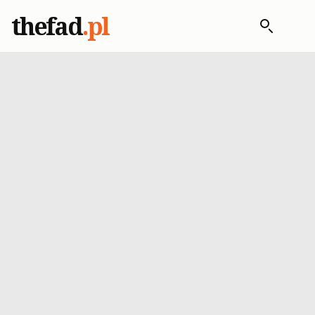
thefad
.pl