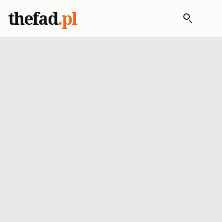
thefad
.pl