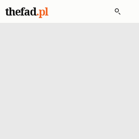
thefad
.pl