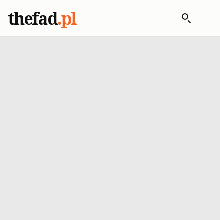
thefad
.pl