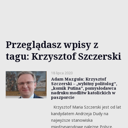
Przeglądasz wpisy z
tagu: Krzysztof Szczerski
18 lipca 2020
Adam Mazguła: Krzysztof
Szczerski – „wybitny politolog”,
„komik Putina”, pomysłodawca
nadruku modlitw katolickich w
paszporcie
Krzysztof Maria Szczerski jest od lat
kandydatem Andrzeja Dudy na
najwyższe stanowiska
międzynarodowe należne Polsce.