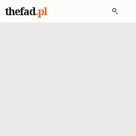
thefad
.pl