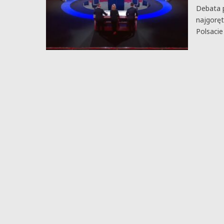
Debata p
najgorę
Polsacie