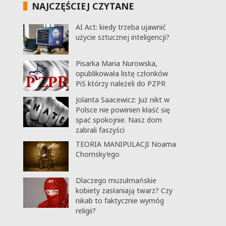
NAJCZĘŚCIEJ CZYTANE
AI Act: kiedy trzeba ujawnić
użycie sztucznej inteligencji?
Pisarka Maria Nurowska,
opublikowała listę członków
PiS którzy należeli do PZPR
Jolanta Saacewicz: Już nikt w
Polsce nie powinien kłaść się
spać spokojnie. Nasz dom
zabrali faszyści
TEORIA MANIPULACJI Noama
Chomsky’ego
Dlaczego muzułmańskie
kobiety zasłaniają twarz? Czy
nikab to faktycznie wymóg
religii?