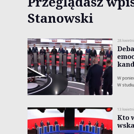
Przeglądasz wpis
Stanowski
28 kwietn
Deba
emoc
kand
W ponied
W studiu
13 kwietn
Kto 
wska