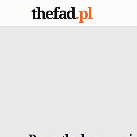
thefad
.pl