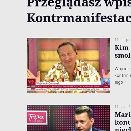
Przeglądasz wpis
Kontrmanifestac
11 sierpn
Kim 
smol
Wojciech
kontrmie
Jego »
11 lipca 
Mari
kont
niech