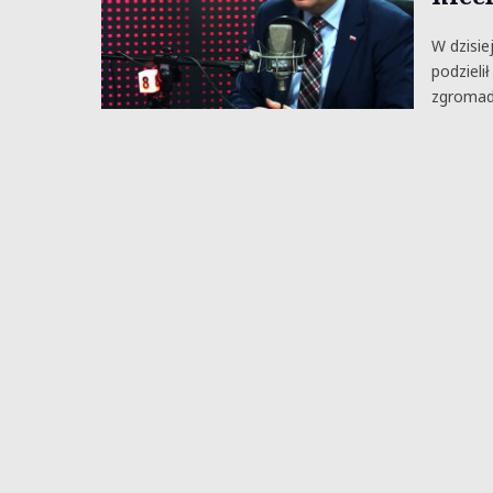
W dzisie
podzieli
zgromad