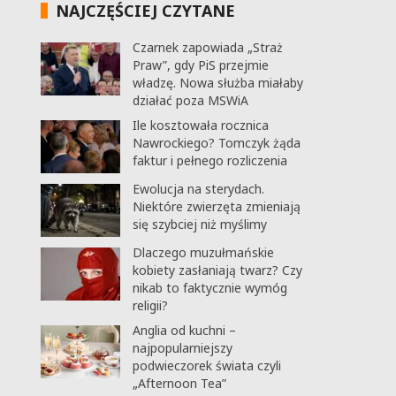
NAJCZĘŚCIEJ CZYTANE
Czarnek zapowiada „Straż
Praw”, gdy PiS przejmie
władzę. Nowa służba miałaby
działać poza MSWiA
Ile kosztowała rocznica
Nawrockiego? Tomczyk żąda
faktur i pełnego rozliczenia
Ewolucja na sterydach.
Niektóre zwierzęta zmieniają
się szybciej niż myślimy
Dlaczego muzułmańskie
kobiety zasłaniają twarz? Czy
nikab to faktycznie wymóg
religii?
Anglia od kuchni –
najpopularniejszy
podwieczorek świata czyli
„Afternoon Tea”