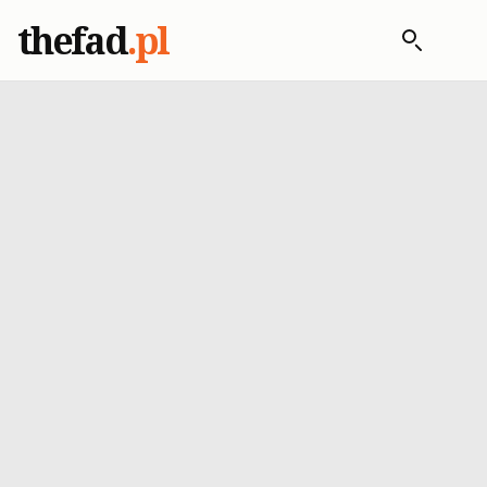
thefad
.pl