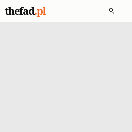
thefad
.pl