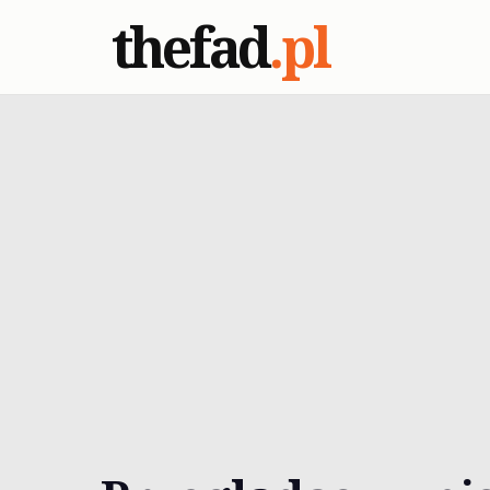
thefad
.pl