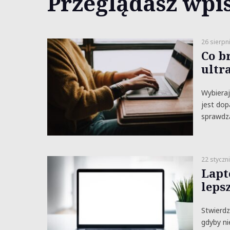
Przeglądasz wpi
26 sierpn
Co b
ultr
Wybieraj
jest dop
sprawdz
22 styczn
Lapt
leps
Stwierdz
gdyby ni