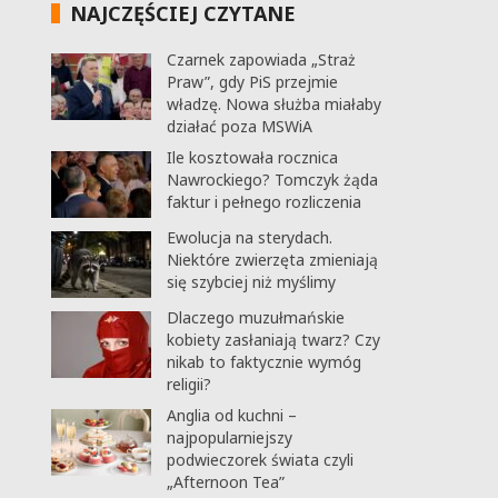
NAJCZĘŚCIEJ CZYTANE
Czarnek zapowiada „Straż
Praw”, gdy PiS przejmie
władzę. Nowa służba miałaby
działać poza MSWiA
Ile kosztowała rocznica
Nawrockiego? Tomczyk żąda
faktur i pełnego rozliczenia
Ewolucja na sterydach.
Niektóre zwierzęta zmieniają
się szybciej niż myślimy
Dlaczego muzułmańskie
kobiety zasłaniają twarz? Czy
nikab to faktycznie wymóg
religii?
Anglia od kuchni –
najpopularniejszy
podwieczorek świata czyli
„Afternoon Tea”