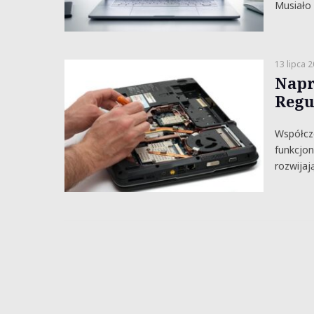
Musiało
13 lipca 
Napr
Regu
Współcze
funkcjon
rozwijaj