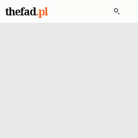
thefad
.pl