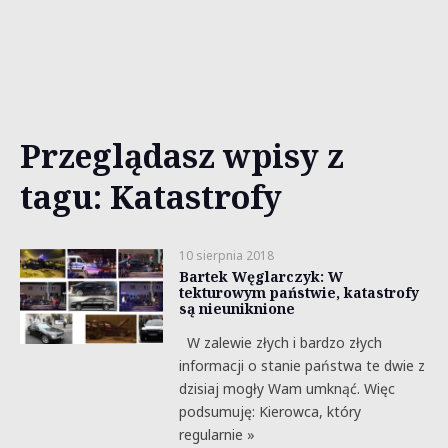
Przeglądasz wpisy z
tagu: Katastrofy
10 sierpnia 2018
Bartek Węglarczyk: W
tekturowym państwie, katastrofy
są nieuniknione
W zalewie złych i bardzo złych
informacji o stanie państwa te dwie z
dzisiaj mogły Wam umknąć. Więc
podsumuję: Kierowca, który
regularnie »