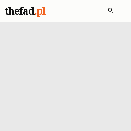
thefad
.pl