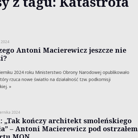
y z tagu: Katastrofa
 2024
zego Antoni Macierewicz jeszcze nie
i?
ierniku 2024 roku Ministerstwo Obrony Narodowej opublikowało
który rzuca nowe światło na działalność tzw. podkomisji
iej. »
ernika 2024
: „Tak kończy architekt smoleńskiego
ła” – Antoni Macierewicz pod ostrzałem
rtu MON