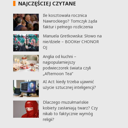
NAJCZĘŚCIEJ CZYTANE
Ile kosztowała rocznica
Nawrockiego? Tomczyk żąda
faktur i pełnego rozliczenia
Manuela Gretkowska: Słowo na
nie/dziele – BOOKer CHONOR
OJ
Anglia od kuchni –
najpopularniejszy
podwieczorek świata czyli
„Afternoon Tea”
AI Act: kiedy trzeba ujawnić
użycie sztucznej inteligencji?
Dlaczego muzułmańskie
kobiety zasłaniają twarz? Czy
nikab to faktycznie wymóg
religii?