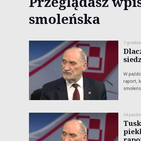
Przeglądasz wpis
smoleńska
7 grudnia
Dlac
siedz
W paźdz
raport, 
smoleńsk
24 paździ
Tusk
piek
rapo