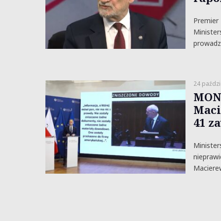
Premier
Minister
prowadz
24 paździ
MON 
Maci
41 z
Minister
nieprawi
Macierew