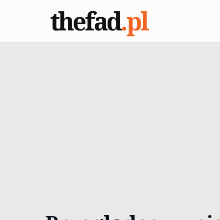
thefad
.pl