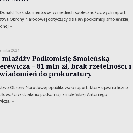
 Donald Tusk skomentował w mediach społecznościowych raport
stwa Obrony Narodowej dotyczący działań podkomisji smoleńskiej
onej »
ernika 2024
miażdży Podkomisję Smoleńską
erewicza – 81 mln zł, brak rzetelności i
awiadomień do prokuratury
stwo Obrony Narodowej opublikowało raport, który ujawnia liczne
dłowości w działaniu podkomisji smoleńskiej Antoniego
icza. »